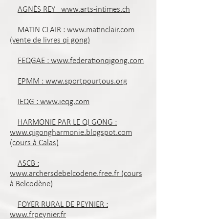
AGNÈS REY www.arts-intimes.ch
MATIN CLAIR : www.matinclair.com
(vente de livres qi gong)
FEQGAE : www.federationqigong.com
EPMM : www.sportpourtous.org
IEQG : www.ieqg.com
HARMONIE PAR LE QI GONG :
www.qigongharmonie.blogspot.com
(cours à Calas)
ASCB :
www.archersdebelcodene.free.fr (cours
à Belcodène)
FOYER RURAL DE PEYNIER :
www.frpeynier.fr