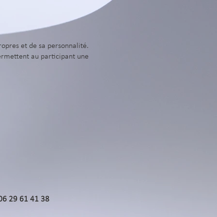
opres et de sa personnalité.
ermettent au participant une
06 29 61 41 38