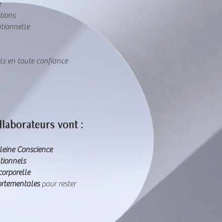
e
tions
ationnelle
els en toute confiance
llaborateurs vont :
pleine Conscience
tionnels
corporelle
portementales
pour rester