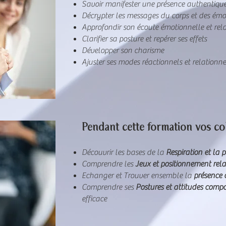
Savoir manifester une présence authentiqu
Décrypter les messages du corps et des émo
Approfondir son écoute émotionnelle et rel
Clarifier sa posture et repérer ses effets
Développer son charisme
Ajuster ses modes réactionnels et relationn
Pendant cette formation vos co
Découvrir les bases de la
Respiration et la 
Comprendre les
Jeux et positionnement rela
Echanger et Trouver ensemble la
présence 
Comprendre ses
Postures et attitudes com
efficace