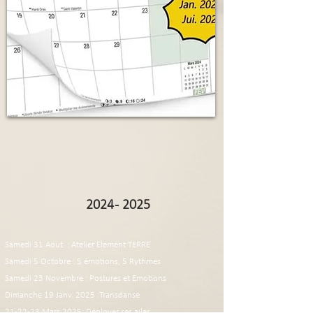
2024 - 2025
Samedi 31 Aout
: Atelier Element TERRE
Samedi 5 Octobre : 5 émotions, 5 Rythmes
Samedi 23 Novembre : Postures et Emotions
Dimanche ​19 Janv. 2025 :Transdanse
21-22-23 Mars 2025: Déployer ses ailes